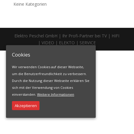
Keine Kategorien
Elektro Peschel GmbH | Ihr Profi-Partner bei TV | HIFI
| VIDEO | ELEKTO | SERVICE
Cookies
Wir verwenden Cookies auf dieser Webseite,
um die Benutzerfreundlichkeit zu verbessern.
Durch die Nutzung dieser Webseite erklären Sie
sich mit der Verwendung von Cookies
einverstanden.
Weitere Informationen
Akzeptieren